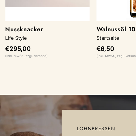
Nussknacker
Walnussöl 1
Life Style
Startseite
€295,00
€6,50
(inkl. MwSt., zzgl. Versand)
(inkl. MwSt., zzgl. Versan
LOHNPRESSEN