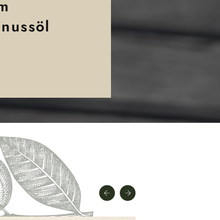
m
nussöl