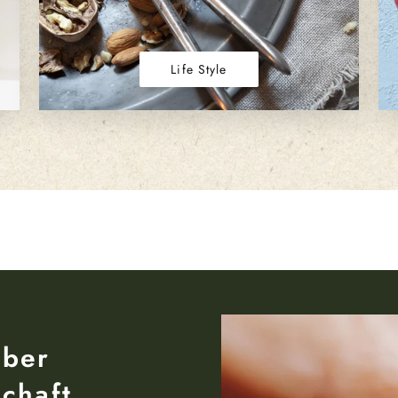
Life Style
über
chaft