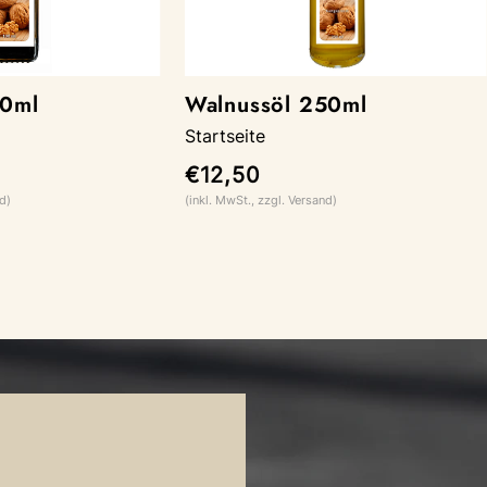
00ml
Walnussöl 250ml
Startseite
€12,50
d)
(inkl. MwSt., zzgl. Versand)